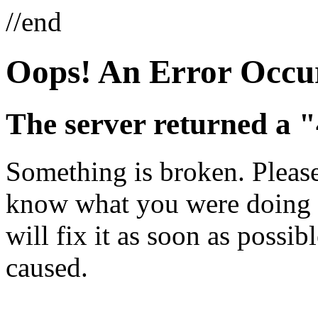
//end
Oops! An Error Occu
The server returned a 
Something is broken. Please 
know what you were doing w
will fix it as soon as possi
caused.
Ganhe Rápido nos Jogos Populares do Cassino Online
580bet
Cassino
bet 7k
: Diversão e Grandes Vitórias
Online
luck 2
Descubra os Jogos Mais Populares no Cassino
john bet
e Ganhe
7755 bet
: Apostas Fáceis, Gr
Jogos Populares no Cassino
bet7
Cassino
pk55
: Onde a Sorte Está ao Seu Lado Experimente o Cassino
8800
Grandes Premiações na
f12bet
Descubra a Diversão e Vitória no Cassino
bet7
Aposte nos Jogos Mais Popular