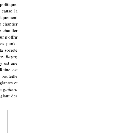
politique.
 cause la
liquement
u chantier
e chantier
r n’offrir
les punks
la société
e. Bazar,
y est une
 Reine est
 bouteille
glantes et
in goûtera
nglant des