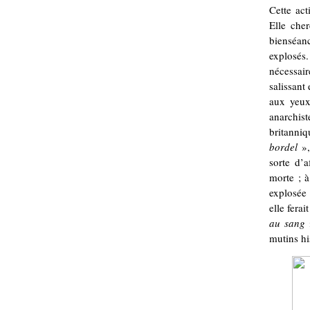
Cette act
Elle che
bienséan
explosés.
nécessair
salissant
aux yeux
anarchist
britanniq
bordel
»
sorte d’a
morte ; à
explosée 
elle fera
au sang
mutins hi