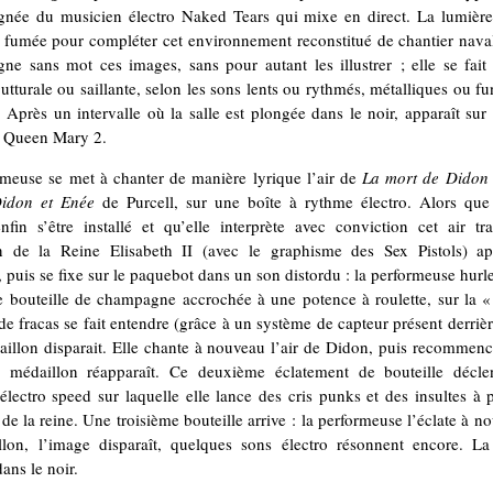
née du musicien électro Naked Tears qui mixe en direct. La lumière
 fumée pour compléter cet environnement reconstitué de chantier nava
e sans mot ces images, sans pour autant les illustrer ; elle se fait 
gutturale ou saillante, selon les sons lents ou rythmés, métalliques ou f
 Après un intervalle où la salle est plongée dans le noir, apparaît sur 
 Queen Mary 2.
rmeuse se met à chanter de manière lyrique l’air de
La mort de Didon
idon et Enée
de Purcell, sur une boîte à rythme électro. Alors que
fin s’être installé et qu’elle interprète avec conviction cet air tr
n de la Reine Elisabeth II (avec le graphisme des Sex Pistols) ap
t, puis se fixe sur le paquebot dans un son distordu : la performeuse hurle
e bouteille de champagne accrochée à une potence à roulette, sur la 
de fracas se fait entendre (grâce à un système de capteur présent derrièr
aillon disparait. Elle chante à nouveau l’air de Didon, puis recommenc
 médaillon réapparaît. Ce deuxième éclatement de bouteille décl
lectro speed sur laquelle elle lance des cris punks et des insultes à
 de la reine. Une troisième bouteille arrive : la performeuse l’éclate à n
llon, l’image disparaît, quelques sons électro résonnent encore. La 
ans le noir.