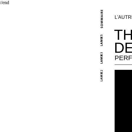
//end
L'AUT
TH
D
PERF