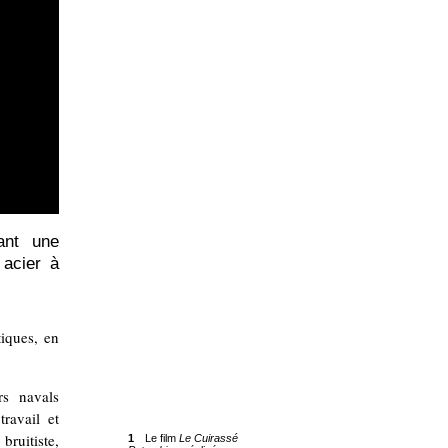
ant une
acier à
tiques, en
rs navals
ravail et
ruitiste,
1
Le film
Le Cuirassé