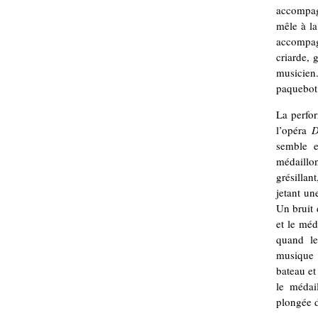
accompag
mêle à la
accompagn
criarde, 
musicien.
paquebot
La perfo
l’opéra
D
semble en
médaillo
grésillan
jetant un
Un bruit 
et le méd
quand le
musique é
bateau et
le médai
plongée d