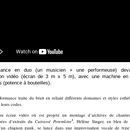
mance en duo (un musicien + une performeuse) dev
tion vidéo (écran de 3 m x 5 m), avec une machine en 
s (potence à bouteilles).
formance traite du bruit en reliant différents domaines et styles esthé
 leurs codes.
n écran vidéo où est projeté un montage d’archives de chantie
1
pées d’extraits du
Cuirassé Potemkine
, Hélène Singer, en bleu de t
d’un chignon punk, se lance dans une improvisation vocale de type b