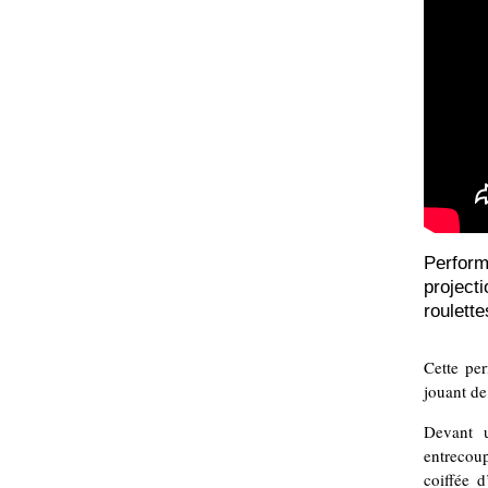
Perfor
projec
roulette
Cette per
jouant de
Devant u
entrecou
coiffée 