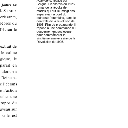
Potemkine
, réalisé par
 jaune se
Sergueï Eisenstein en 1925,
romance la révolte de
l. Sa voix
marins qui eut lieu vingt ans
auparavant à bord du
crissante,
cuirassé Potemkine, dans le
contexte de la révolution de
unèbres du
1905. Film de propagande, il
l’écran le
répond à une commande du
gouvernement soviétique
pour commémorer le
vingtième anniversaire de la
Révolution de 1905.
extrait de
 le calme
agique, le
paraît en
 alors, en
« Reine ».
e l’écran)
e l’action
enche une
 propos du
ouveau sur
salle est