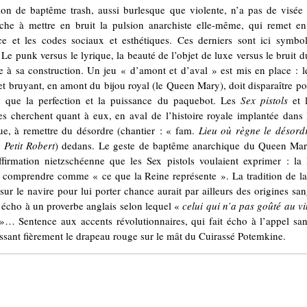
ion de baptême trash, aussi burlesque que violente, n’a pas de visée 
rche à mettre en bruit la pulsion anarchiste elle-même, qui remet en
ce et les codes sociaux et esthétiques. Ces derniers sont ici symbo
 Le punk versus le lyrique, la beauté de l’objet de luxe versus le bruit d
e à sa construction. Un jeu « d’amont et d’aval » est mis en place : l
 et bruyant, en amont du bijou royal (le Queen Mary), doit disparaître pou
 que la perfection et la puissance du paquebot. Les
Sex pistols
et 
es cherchent quant à eux, en aval de l’histoire royale implantée dans 
ue, à remettre du désordre (chantier : « fam.
Lieu où règne le désordr
,
Petit Robert
) dedans. Le geste de baptême anarchique du Queen Mar
ffirmation nietzschéenne que les Sex pistols voulaient exprimer : la
 comprendre comme « ce que la Reine représente ». La tradition de la
sur le navire pour lui porter chance aurait par ailleurs des origines san
it écho à un proverbe anglais selon lequel «
celui qui n’a pas goûté au v
»… Sentence aux accents révolutionnaires, qui fait écho à l’appel sa
ssant fièrement le drapeau rouge sur le mât du Cuirassé Potemkine.