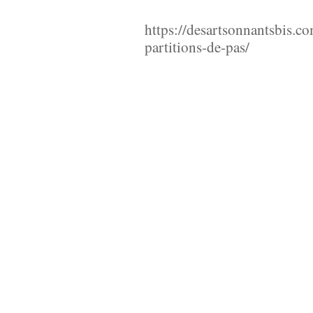
à jouer en solitaire ou en g
https://desartsonnantsbis.c
partitions-de-pas/
Aujourd’hui les technologi
serious 
virtuelles et autres
dispositifs ludiques, pou
opératoires de la partition 
marcheur/écouteur-territoire
Les relations du marcheur 
sans doute encore de nombre
d’écritures kinesthésiqu
sensibles et dispositifs emb
composées.