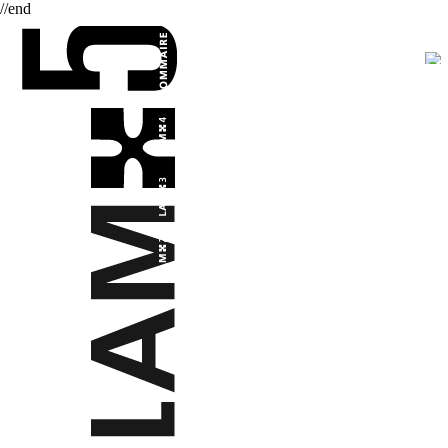
//end
L'AUTRE MUSIQUE REVUE
PARTITIO
EN MARC
ET MARCHES-TERR