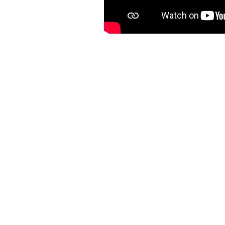
LES PARTITIONS —
SOUNDWALKS
À l’instar de Max Neuhaus
Fluxux, voire des partiti
Cunningham, des partitio
rejouer des marches d’écout
Il existe d’ores et déjà u
(Neuhaus, Westerkamp, Co
Cluett, Patterson, Kogusi…)
Gilles Malatray, aka Desart
répertoire personnel de part