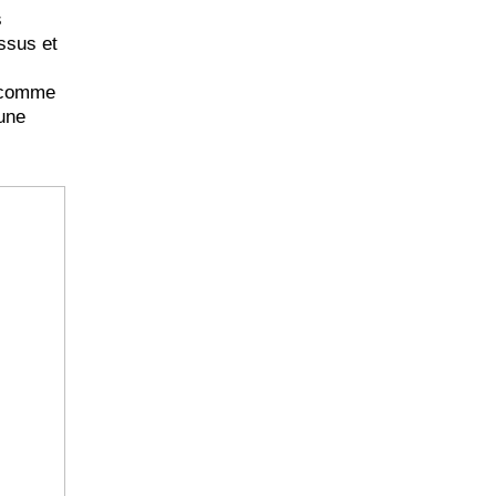
s
essus et
é comme
 une