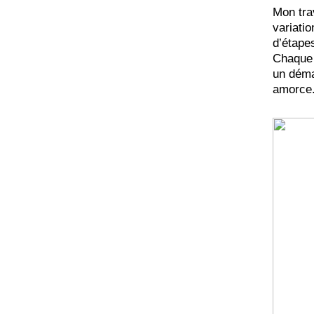
Mon trav
variatio
d’étape
Chaque 
un déma
amorce