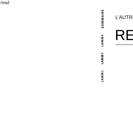
//end
L'AUT
R